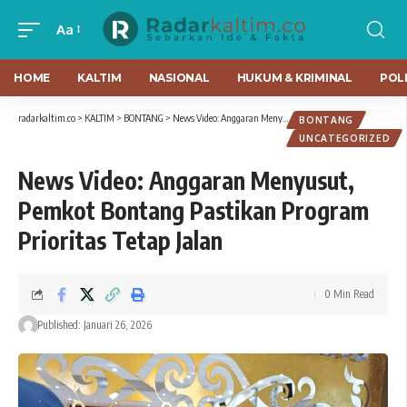
Aa
HOME
KALTIM
NASIONAL
HUKUM & KRIMINAL
POLI
radarkaltim.co
>
KALTIM
>
BONTANG
>
News Video: Anggaran Menyusut, Pemkot Bontang Pastikan Program Prioritas Tetap Jalan
BONTANG
UNCATEGORIZED
News Video: Anggaran Menyusut,
Pemkot Bontang Pastikan Program
Prioritas Tetap Jalan
0 Min Read
Published: Januari 26, 2026