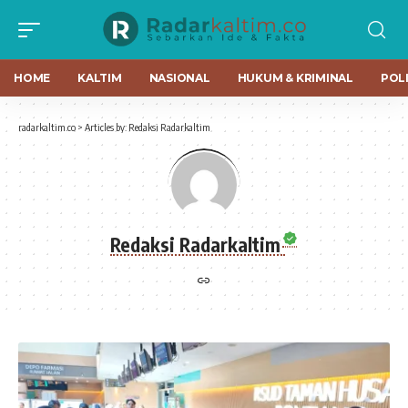
HOME
KALTIM
NASIONAL
HUKUM & KRIMINAL
POLI
radarkaltim.co
>
Articles by: Redaksi Radarkaltim
Redaksi Radarkaltim