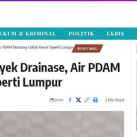
UKUM & KRIMINAL
POLITIK
EKBIS
Air PDAM Bontang Coklat Keruh Seperti Lumpur
BONTANG
oyek Drainase, Air PDAM
perti Lumpur
2 Min Read
Share