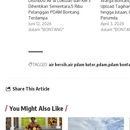
Distribusi Air di Loktuan dan KM 3
Warga Bontang
Dihentikan Sementara,5 Ribu
Upload Tagiha
Pelanggan PDAM Bontang
hingga Jutaan, 
Terdampa
Perumda
Juni 12, 2026
April 3, 2026
dalam "BONTANG"
dalam "BONTA
TAGGED:
air bersih
air pdam kotor
pdam
pdam bont
Share This Article
You Might Also Like