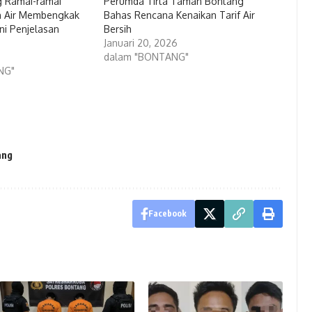
 Ramai-ramai
Perumda Tirta Taman Bontang
n Air Membengkak
Bahas Rencana Kenaikan Tarif Air
Ini Penjelasan
Bersih
Januari 20, 2026
dalam "BONTANG"
NG"
ang
Facebook