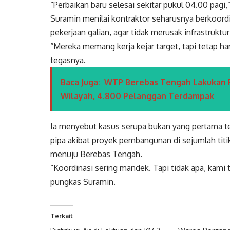
“Perbaikan baru selesai sekitar pukul 04.00 pagi
Suramin menilai kontraktor seharusnya berkoord
pekerjaan galian, agar tidak merusak infrastruktu
“Mereka memang kerja kejar target, tapi tetap h
tegasnya.
Baca Juga:
WTP Berebas Tengah Lakukan Pe
Wilayah, 4.800 Pelanggan Terdampak
Ia menyebut kasus serupa bukan yang pertama te
pipa akibat proyek pembangunan di sejumlah titik
menuju Berebas Tengah.
“Koordinasi sering mandek. Tapi tidak apa, kami
pungkas Suramin.
Terkait