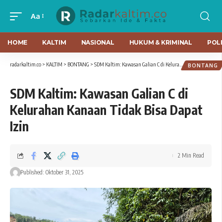
Aa
HOME
KALTIM
NASIONAL
HUKUM & KRIMINAL
POLI
radarkaltim.co
>
KALTIM
>
BONTANG
>
SDM Kaltim: Kawasan Galian C di Kelurahan Kanaan Tidak Bisa Dapat Izin
BONTANG
SDM Kaltim: Kawasan Galian C di
Kelurahan Kanaan Tidak Bisa Dapat
Izin
2 Min Read
Published: Oktober 31, 2025