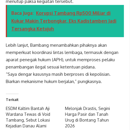
menutup paksa kegiatan tersebut.
Baca Juga:
Korupsi Tambang Rp500 Miliar di
Kukar Makin Terbongkar, Eks Kadistamben Jadi
Tersangka Ketujuh
Lebih lanjut, Bambang menambahkan pihaknya akan
memperkuat koordinasi lintas lembaga, termasuk dengan
aparat penegak hukum (APH), untuk memproses pelaku
penambangan ilegal sesuai ketentuan pidana.
“Saya dengar kasusnya masih berproses di kepolisian.
Biarkan mekanisme hukum berjalan,” pungkasnya.
Terkait
ESDM Kaltim Bantah Aji
Melonjak Drastis, Segini
Wardana Tewas di Void
Harga Pasir dan Tanah
Tambang, Sebut Lokasi
Urug di Bontang Tahun
Kejadian Danau Alami
2026