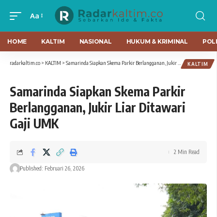
Aa
HOME
KALTIM
NASIONAL
HUKUM & KRIMINAL
POLI
radarkaltim.co
>
KALTIM
>
Samarinda Siapkan Skema Parkir Berlangganan, Jukir Liar Ditawari Gaji UMK
KALTIM
Samarinda Siapkan Skema Parkir
Berlangganan, Jukir Liar Ditawari
Gaji UMK
2 Min Read
Published: Februari 26, 2026