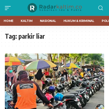
HOME
KALTIM
NASIONAL
HUKUM & KRIMINAL
POLI
Tag:
parkir liar