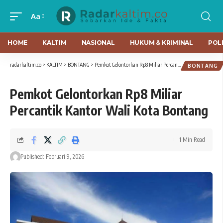
Aa
HOME
KALTIM
NASIONAL
HUKUM & KRIMINAL
POLI
radarkaltim.co
>
KALTIM
>
BONTANG
>
Pemkot Gelontorkan Rp8 Miliar Percantik Kantor Wali Kota Bontang
BONTANG
Pemkot Gelontorkan Rp8 Miliar
Percantik Kantor Wali Kota Bontang
1 Min Read
Published: Februari 9, 2026