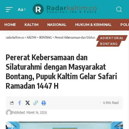
Aa
HOME
KALTIM
NASIONAL
HUKUM & KRIMINAL
POLI
radarkaltim.co
>
KALTIM
>
BONTANG
>
Pererat Kebersamaan dan Silaturahmi dengan Masyarakat Bontang, Pupuk Kaltim Gelar Safari Ramadan 1447 H
ADVERTORIAL
BONTANG
Pererat Kebersamaan dan
Silaturahmi dengan Masyarakat
Bontang, Pupuk Kaltim Gelar Safari
Ramadan 1447 H
4 Min Read
Published: Maret 14, 2026