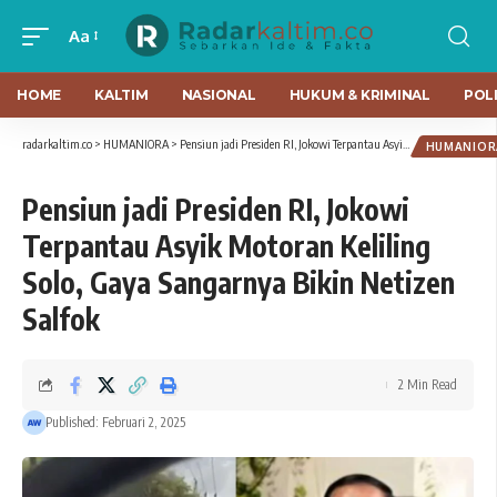
Aa
HOME
KALTIM
NASIONAL
HUKUM & KRIMINAL
POLI
radarkaltim.co
>
HUMANIORA
>
Pensiun jadi Presiden RI, Jokowi Terpantau Asyik Motoran Keliling Solo, Gaya Sangarnya Bikin Netizen Salfok
HUMANIOR
Pensiun jadi Presiden RI, Jokowi
Terpantau Asyik Motoran Keliling
Solo, Gaya Sangarnya Bikin Netizen
Salfok
2 Min Read
Published: Februari 2, 2025