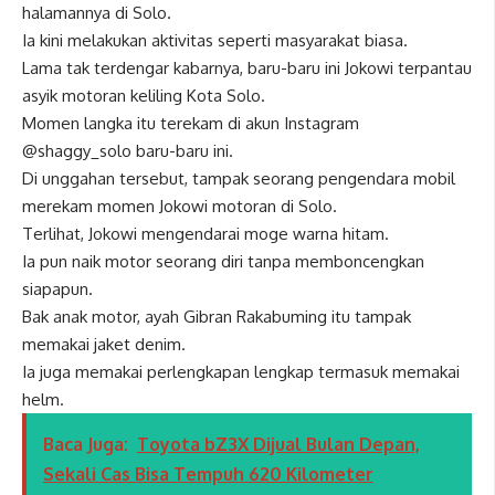
halamannya di Solo.
Ia kini melakukan aktivitas seperti masyarakat biasa.
Lama tak terdengar kabarnya, baru-baru ini Jokowi terpantau
asyik motoran keliling Kota Solo.
Momen langka itu terekam di akun Instagram
@shaggy_solo baru-baru ini.
Di unggahan tersebut, tampak seorang pengendara mobil
merekam momen Jokowi motoran di Solo.
Terlihat, Jokowi mengendarai moge warna hitam.
Ia pun naik motor seorang diri tanpa memboncengkan
siapapun.
Bak anak motor, ayah Gibran Rakabuming itu tampak
memakai jaket denim.
Ia juga memakai perlengkapan lengkap termasuk memakai
helm.
Baca Juga:
Toyota bZ3X Dijual Bulan Depan,
Sekali Cas Bisa Tempuh 620 Kilometer