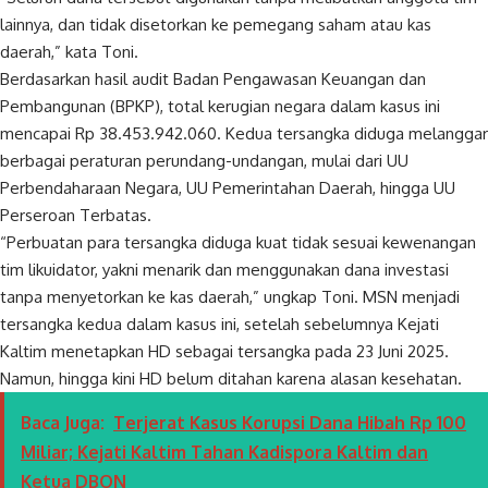
lainnya, dan tidak disetorkan ke pemegang saham atau kas
daerah,” kata Toni.
Berdasarkan hasil audit Badan Pengawasan Keuangan dan
Pembangunan (BPKP), total kerugian negara dalam kasus ini
mencapai Rp 38.453.942.060. Kedua tersangka diduga melanggar
berbagai peraturan perundang-undangan, mulai dari UU
Perbendaharaan Negara, UU Pemerintahan Daerah, hingga UU
Perseroan Terbatas.
“Perbuatan para tersangka diduga kuat tidak sesuai kewenangan
tim likuidator, yakni menarik dan menggunakan dana investasi
tanpa menyetorkan ke kas daerah,” ungkap Toni. MSN menjadi
tersangka kedua dalam kasus ini, setelah sebelumnya Kejati
Kaltim menetapkan HD sebagai tersangka pada 23 Juni 2025.
Namun, hingga kini HD belum ditahan karena alasan kesehatan.
Baca Juga:
Terjerat Kasus Korupsi Dana Hibah Rp 100
Miliar; Kejati Kaltim Tahan Kadispora Kaltim dan
Ketua DBON