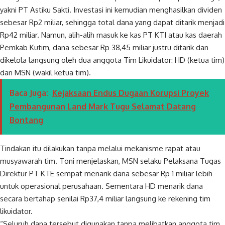
yakni PT Astiku Sakti. Investasi ini kemudian menghasilkan dividen
sebesar Rp2 miliar, sehingga total dana yang dapat ditarik menjadi
Rp42 miliar. Namun, alih-alih masuk ke kas PT KTI atau kas daerah
Pemkab Kutim, dana sebesar Rp 38,45 miliar justru ditarik dan
dikelola langsung oleh dua anggota Tim Likuidator: HD (ketua tim)
dan MSN (wakil ketua tim).
Baca Juga:
Kejaksaan Endus Dugaan Korupsi Proyek
Pembangunan Land Mark Tugu Selamat Datang
Bontang
Tindakan itu dilakukan tanpa melalui mekanisme rapat atau
musyawarah tim. Toni menjelaskan, MSN selaku Pelaksana Tugas
Direktur PT KTE sempat menarik dana sebesar Rp 1 miliar lebih
untuk operasional perusahaan. Sementara HD menarik dana
secara bertahap senilai Rp37,4 miliar langsung ke rekening tim
likuidator.
“Seluruh dana tersebut digunakan tanpa melibatkan anggota tim