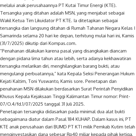
melalui anak perusahaannya PT Kutai Timur Energi (KTE).
Tersangka yang ditahan adalah MSN, yang menjabat sebagai
Wakil Ketua Tim Likuidator PT KTE. Ia ditetapkan sebagai
tersangka dan langsung ditahan di Rumah Tahanan Negara Kelas I
Samarinda selama 20 hari ke depan, terhitung mulai hari ini, Kamis
(31/7/2025) dikutip dari Kompas.com.
“Penahanan dilakukan karena pasal yang disangkakan diancam
dengan pidana lima tahun atau lebih, serta adanya kekhawatiran
tersangka melarikan diri, menghilangkan barang bukti, atau
mengulangi perbuatannya,” kata Kepala Seksi Penerangan Hukum
Kejati Kaltim, Toni Yuswanto, Kamis sore. Penetapan dan
penahanan MSN dilakukan berdasarkan Surat Perintah Penyidikan
Khusus Kepala Kejaksaan Tinggi Kalimantan Timur nomor: Print-
07/O.4/fd.1/07/2025 tanggal 31 Juli 2025.
Penetapan tersangka didasarkan pada minimal dua alat bukti
sebagaimana diatur dalam Pasal 184 KUHAP. Dalam kasus ini, PT
KTE anak perusahaan dari BUMD PT KTI milik Pemkab Kutim telah
menginvestasikan dana sebesar Rp40 miliar kepada pihak ketiga,