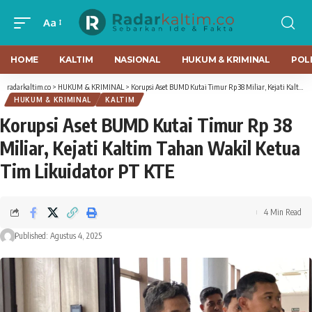
Aa
HOME
KALTIM
NASIONAL
HUKUM & KRIMINAL
POLI
radarkaltim.co
>
HUKUM & KRIMINAL
>
Korupsi Aset BUMD Kutai Timur Rp 38 Miliar, Kejati Kaltim Tahan Wakil Ketua Tim Likuidator PT KTE
HUKUM & KRIMINAL
KALTIM
Korupsi Aset BUMD Kutai Timur Rp 38
Miliar, Kejati Kaltim Tahan Wakil Ketua
Tim Likuidator PT KTE
4 Min Read
Published: Agustus 4, 2025