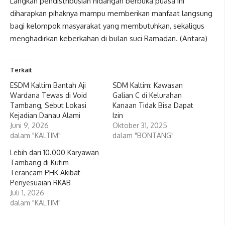
Langkah pendistribusian hidangan berbuka puasa ini
diharapkan pihaknya mampu memberikan manfaat langsung
bagi kelompok masyarakat yang membutuhkan, sekaligus
menghadirkan keberkahan di bulan suci Ramadan. (Antara)
Terkait
ESDM Kaltim Bantah Aji
SDM Kaltim: Kawasan
Wardana Tewas di Void
Galian C di Kelurahan
Tambang, Sebut Lokasi
Kanaan Tidak Bisa Dapat
Kejadian Danau Alami
Izin
Juni 9, 2026
Oktober 31, 2025
dalam "KALTIM"
dalam "BONTANG"
Lebih dari 10.000 Karyawan
Tambang di Kutim
Terancam PHK Akibat
Penyesuaian RKAB
Juli 1, 2026
dalam "KALTIM"