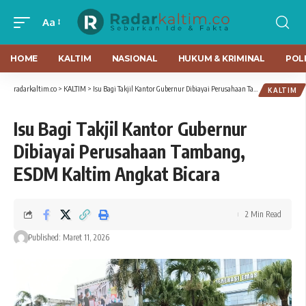
Aa
HOME
KALTIM
NASIONAL
HUKUM & KRIMINAL
POLI
radarkaltim.co
>
KALTIM
>
Isu Bagi Takjil Kantor Gubernur Dibiayai Perusahaan Tambang, ESDM Kaltim Angkat Bicara
KALTIM
Isu Bagi Takjil Kantor Gubernur
Dibiayai Perusahaan Tambang,
ESDM Kaltim Angkat Bicara
2 Min Read
Published: Maret 11, 2026