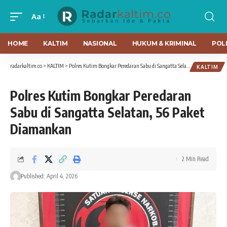
Aa
HOME
KALTIM
NASIONAL
HUKUM & KRIMINAL
POLI
radarkaltim.co
>
KALTIM
>
Polres Kutim Bongkar Peredaran Sabu di Sangatta Selatan, 56 Paket Diamankan
KALTIM
Polres Kutim Bongkar Peredaran
Sabu di Sangatta Selatan, 56 Paket
Diamankan
2 Min Read
Published: April 4, 2026