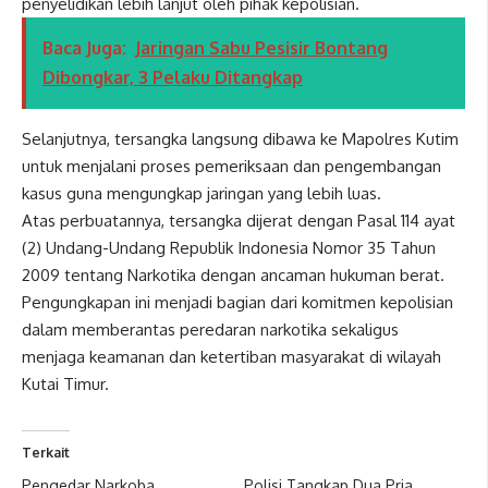
penyelidikan lebih lanjut oleh pihak kepolisian.
Baca Juga:
Jaringan Sabu Pesisir Bontang
Dibongkar, 3 Pelaku Ditangkap
Selanjutnya, tersangka langsung dibawa ke Mapolres Kutim
untuk menjalani proses pemeriksaan dan pengembangan
kasus guna mengungkap jaringan yang lebih luas.
Atas perbuatannya, tersangka dijerat dengan Pasal 114 ayat
(2) Undang-Undang Republik Indonesia Nomor 35 Tahun
2009 tentang Narkotika dengan ancaman hukuman berat.
Pengungkapan ini menjadi bagian dari komitmen kepolisian
dalam memberantas peredaran narkotika sekaligus
menjaga keamanan dan ketertiban masyarakat di wilayah
Kutai Timur.
Terkait
Pengedar Narkoba
Polisi Tangkap Dua Pria