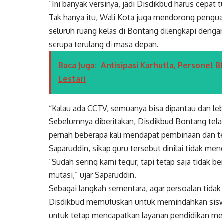
“Ini banyak versinya, jadi Disdikbud harus cepat
Tak hanya itu, Wali Kota juga mendorong pengua
seluruh ruang kelas di Bontang dilengkapi den
serupa terulang di masa depan.
Baca Juga:
Antisipasi Karhutla, Personel
Lestari
“Kalau ada CCTV, semuanya bisa dipantau dan lebi
Sebelumnya diberitakan, Disdikbud Bontang tela
pernah beberapa kali mendapat pembinaan dan t
Saparuddin, sikap guru tersebut dinilai tidak men
“Sudah sering kami tegur, tapi tetap saja tidak
mutasi,” ujar Saparuddin.
Sebagai langkah sementara, agar persoalan tidak b
Disdikbud memutuskan untuk memindahkan siswa 
untuk tetap mendapatkan layanan pendidikan menj