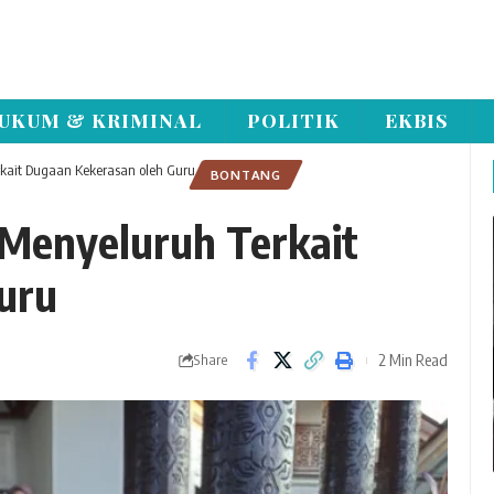
UKUM & KRIMINAL
POLITIK
EKBIS
rkait Dugaan Kekerasan oleh Guru
BONTANG
 Menyeluruh Terkait
uru
2 Min Read
Share