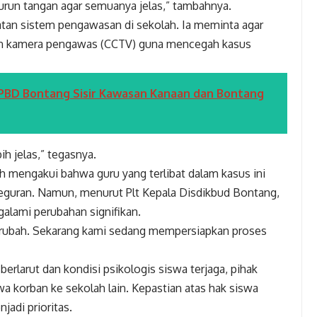
 turun tangan agar semuanya jelas,” tambahnya.
tan sistem pengawasan di sekolah. Ia meminta agar
gan kamera pengawas (CCTV) guna mencegah kasus
 BPBD Bontang Sisir Kawasan Kanaan dan Bontang
h jelas,” tegasnya.
h mengakui bahwa guru yang terlibat dalam kasus ini
eguran. Namun, menurut Plt Kepala Disdikbud Bontang,
galami perubahan signifikan.
 berubah. Sekarang kami sedang mempersiapkan proses
erlarut dan kondisi psikologis siswa terjaga, pihak
korban ke sekolah lain. Kepastian atas hak siswa
adi prioritas.