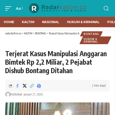
Aa
HOME
KALTIM
NASIONAL
HUKUM & KRIMINAL
POLI
radarkaltim.co
>
KALTIM
>
BONTANG
>
Terjerat Kasus Manipulasi Anggaran Bimtek Rp 2,2 Miliar, 2 Pejabat Dishub Bontang Ditahan
BONTANG
HUKUM &
KRIMINAL
Terjerat Kasus Manipulasi Anggaran
Bimtek Rp 2,2 Miliar, 2 Pejabat
Dishub Bontang Ditahan
2 Min Read
Published: Januari 27, 2026