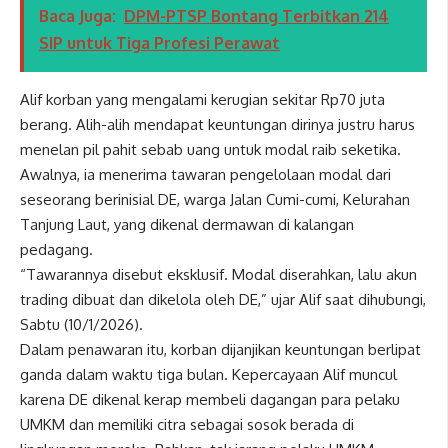
Baca Juga:
DPM-PTSP Bontang Terbitkan 214
SIP untuk Tiga Profesi Perawat
Alif korban yang mengalami kerugian sekitar Rp70 juta
berang. Alih-alih mendapat keuntungan dirinya justru harus
menelan pil pahit sebab uang untuk modal raib seketika.
Awalnya, ia menerima tawaran pengelolaan modal dari
seseorang berinisial DE, warga Jalan Cumi-cumi, Kelurahan
Tanjung Laut, yang dikenal dermawan di kalangan
pedagang.
“Tawarannya disebut eksklusif. Modal diserahkan, lalu akun
trading dibuat dan dikelola oleh DE,” ujar Alif saat dihubungi,
Sabtu (10/1/2026).
Dalam penawaran itu, korban dijanjikan keuntungan berlipat
ganda dalam waktu tiga bulan. Kepercayaan Alif muncul
karena DE dikenal kerap membeli dagangan para pelaku
UMKM dan memiliki citra sebagai sosok berada di