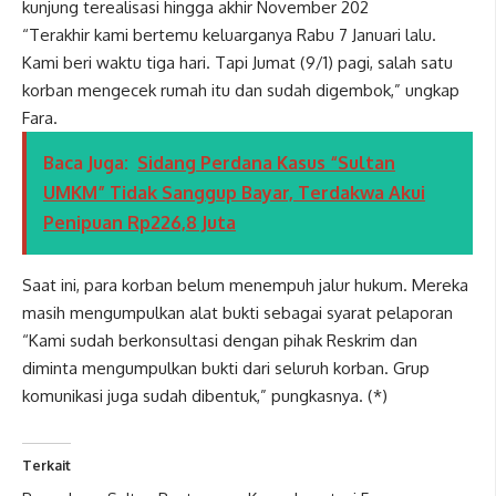
kunjung terealisasi hingga akhir November 202
“Terakhir kami bertemu keluarganya Rabu 7 Januari lalu.
Kami beri waktu tiga hari. Tapi Jumat (9/1) pagi, salah satu
korban mengecek rumah itu dan sudah digembok,” ungkap
Fara.
Baca Juga:
Sidang Perdana Kasus “Sultan
UMKM” Tidak Sanggup Bayar, Terdakwa Akui
Penipuan Rp226,8 Juta
Saat ini, para korban belum menempuh jalur hukum. Mereka
masih mengumpulkan alat bukti sebagai syarat pelaporan
“Kami sudah berkonsultasi dengan pihak Reskrim dan
diminta mengumpulkan bukti dari seluruh korban. Grup
komunikasi juga sudah dibentuk,” pungkasnya. (*)
Terkait