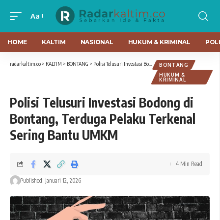
Aa
HOME
KALTIM
NASIONAL
HUKUM & KRIMINAL
POLI
radarkaltim.co
>
KALTIM
>
BONTANG
>
Polisi Telusuri Investasi Bodong di Bontang, Terduga Pelaku Terkenal Sering Bantu UMKM
BONTANG
HUKUM &
KRIMINAL
Polisi Telusuri Investasi Bodong di
Bontang, Terduga Pelaku Terkenal
Sering Bantu UMKM
4 Min Read
Published: Januari 12, 2026