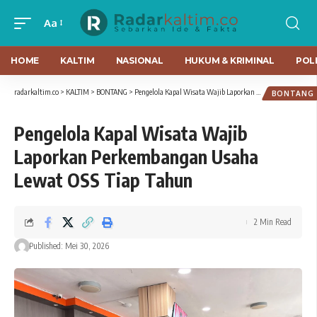
Aa
HOME
KALTIM
NASIONAL
HUKUM & KRIMINAL
POLI
radarkaltim.co
>
KALTIM
>
BONTANG
>
Pengelola Kapal Wisata Wajib Laporkan Perkembangan Usaha Lewat OSS Tiap Tahun
BONTANG
Pengelola Kapal Wisata Wajib
Laporkan Perkembangan Usaha
Lewat OSS Tiap Tahun
2 Min Read
Published: Mei 30, 2026