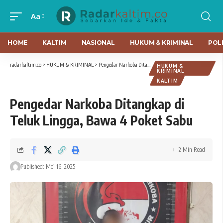
Aa
HOME
KALTIM
NASIONAL
HUKUM & KRIMINAL
POLI
radarkaltim.co
>
HUKUM & KRIMINAL
>
Pengedar Narkoba Ditangkap di Teluk Lingga, Bawa 4 Poket Sabu
HUKUM &
KRIMINAL
KALTIM
Pengedar Narkoba Ditangkap di
Teluk Lingga, Bawa 4 Poket Sabu
2 Min Read
Published: Mei 16, 2025