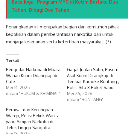
Baca Juga:
Program MYC di Kutim Berlaku Dua
Tahun, Dibagi Dua Tahap
Penangkapan ini merupakan bagian dari komitmen pihak
kepolisian dalam pemberantasan narkotika dan untuk
menjaga keamanan serta ketertiban masyarakat. (*)
Terkait
Pengedar Narkoba di Muara
Gagal Jualan Sabu, Pasutri
Wahau Kutim Ditangkap di
Asal Kutim Ditangkap di
Cafe
Tempat Karaoke Bontang ,
Mei 14, 2025
Polisi Sita 8 Poket Sabu
dalam "HUKUM & KRIMINAL"
Mei 26, 2026
dalam "BONTANG"
Berawal dari Kecurigaan
Warga, Polisi Bekuk Wanita
yang Simpan Narkoba di
Teluk Lingga Sangatta
Juni 18, 2025