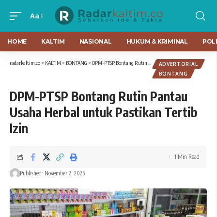
Aa
HOME
KALTIM
NASIONAL
HUKUM & KRIMINAL
POLI
radarkaltim.co
>
KALTIM
>
BONTANG
>
DPM-PTSP Bontang Rutin Pantau Usaha Herbal untuk Pastikan Tertib Izin
ADVERTORIAL
BONTANG
DPM-PTSP Bontang Rutin Pantau
Usaha Herbal untuk Pastikan Tertib
Izin
1 Min Read
Published: November 2, 2025