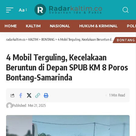
Aa
HOME
KALTIM
NASIONAL
HUKUM & KRIMINAL
POLI
radarkaltim.co
>
KALTIM
>
BONTANG
>
4 Mobil Terguling, Kecelakaan Beruntun di Depan SPUB KM 8 Poros Bontang-Samarinda
BONTANG
4 Mobil Terguling, Kecelakaan
Beruntun di Depan SPUB KM 8 Poros
Bontang-Samarinda
1 Min Read
Published: Mei 21, 2025