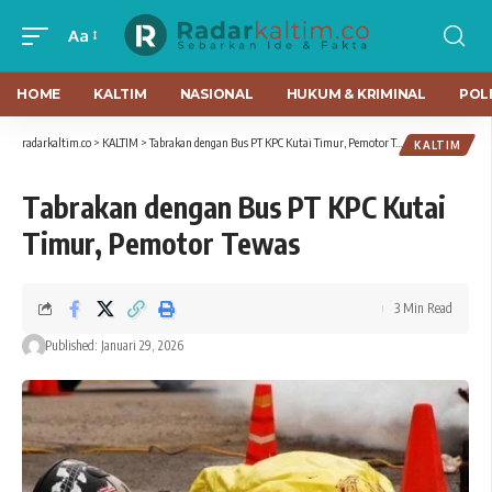
Aa
HOME
KALTIM
NASIONAL
HUKUM & KRIMINAL
POLI
radarkaltim.co
>
KALTIM
>
Tabrakan dengan Bus PT KPC Kutai Timur, Pemotor Tewas
KALTIM
Tabrakan dengan Bus PT KPC Kutai
Timur, Pemotor Tewas
3 Min Read
Published: Januari 29, 2026