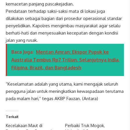
kemacetan panjang pascakejadian.
Pendataan terhadap saksi-saksi mata di lokasi juga
dilakukan sebagai bagian dari prosedur operasional standar
penyelidikan. Kapolres mengimbau masyarakat agar selalu
berhati-hati dan menyesuaikan kecepatan dengan kondisi
jalan yang rusak.
Baca Juga:
Mentan Amran: Ekspor Pupuk ke
Australia Tembus Rp7 Triliun, Selanjutnya India,
Filipina, Brazil, dan Bangladesh
“Keselamatan adalah yang utama, kami mengajak seluruh
pengguna jalan untuk meningkatkan kewaspadaan terutama
pada malam hari,” tegas AKBP Fauzan. (Antara)
Terkait
Kecelakaan Maut di
Perbaiki Truk Mogok,