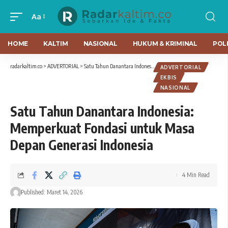
Aa
HOME
KALTIM
NASIONAL
HUKUM & KRIMINAL
POLI
radarkaltim.co
>
ADVERTORIAL
>
Satu Tahun Danantara Indonesia: Memperkuat Fondasi untuk Masa Depan Generasi Indonesia
ADVERTORIAL
EKBIS
NASIONAL
Satu Tahun Danantara Indonesia:
Memperkuat Fondasi untuk Masa
Depan Generasi Indonesia
4 Min Read
Published: Maret 14, 2026