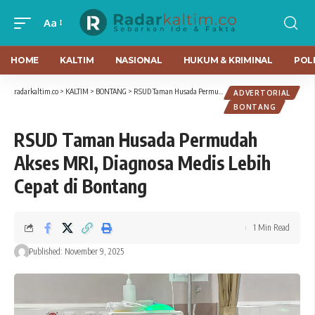
Aa
HOME
KALTIM
NASIONAL
HUKUM & KRIMINAL
POLI
radarkaltim.co
>
KALTIM
>
BONTANG
>
RSUD Taman Husada Permudah Akses MRI, Diagnosa Medis Lebih Cepat di Bontang
ADVERTORIAL
BONTANG
RSUD Taman Husada Permudah
Akses MRI, Diagnosa Medis Lebih
Cepat di Bontang
1 Min Read
Published: November 9, 2025