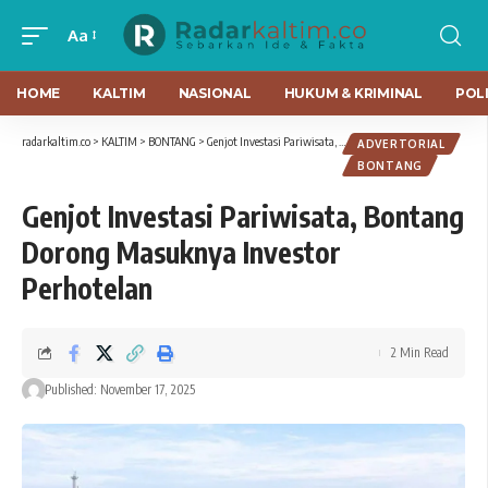
Aa
HOME
KALTIM
NASIONAL
HUKUM & KRIMINAL
POLI
radarkaltim.co
>
KALTIM
>
BONTANG
>
Genjot Investasi Pariwisata, Bontang Dorong Masuknya Investor Perhotelan
ADVERTORIAL
BONTANG
Genjot Investasi Pariwisata, Bontang
Dorong Masuknya Investor
Perhotelan
2 Min Read
Published: November 17, 2025