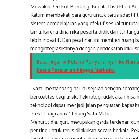
Mewakili Pemkot Bontang, Kepala Disdikbud Abd
Kaltim membekali para guru untuk terus adaptif
sistem pembelajaran yang efektif sesuai tuntutan 
lama, karena dinamika peserta didik dan tantang
lebih inovatif. Dan pelatihan ini memberi ruang b
mengintegrasikannya dengan pendekatan inklusi
Baca Juga:
4 Pelaku Penyerangan ke Rumah
Kasus Pencurian hingga Narkoba
“Kami memandang hal ini sejalan dengan semang
berkualitas bagi anak. Teknologi tidak akan bisa
teknologi dapat menjadi jalan penguatan kapasi
efektif bagi anak,” terang Safa Muha.
Menurut dia, guru merupakan garda terdepan duni
penting untuk terus dilakukan secara berkala. P
tersebut, dengan memberikan wawasan baru untuk