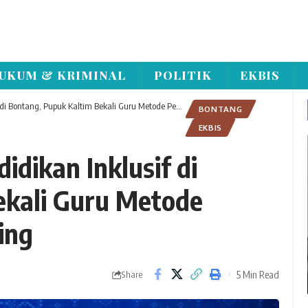
UKUM & KRIMINAL
POLITIK
EKBIS
, Pupuk Kaltim Bekali Guru Metode Pembelajaran Deep Learning
BONTANG
EKBIS
dikan Inklusif di
ekali Guru Metode
ing
5 Min Read
Share