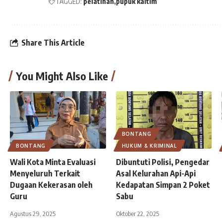
TAGGED:
pelatihan
pupuk kaltim
Share This Article
You Might Also Like
BONTANG
BONTANG
HUKUM & KRIMINAL
Wali Kota Minta Evaluasi
Dibuntuti Polisi, Pengedar
Menyeluruh Terkait
Asal Kelurahan Api-Api
Dugaan Kekerasan oleh
Kedapatan Simpan 2 Poket
Guru
Sabu
Agustus 29, 2025
Oktober 22, 2025