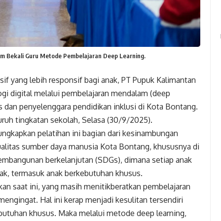
tim Bekali Guru Metode Pembelajaran Deep Learning.
if yang lebih responsif bagi anak, PT Pupuk Kalimantan
ogi digital melalui pembelajaran mendalam (deep
s dan penyelenggara pendidikan inklusi di Kota Bontang.
luruh tingkatan sekolah, Selasa (30/9/2025).
ngkapkan pelatihan ini bagian dari kesinambungan
alitas sumber daya manusia Kota Bontang, khususnya di
 pembangunan berkelanjutan (SDGs), dimana setiap anak
ak, termasuk anak berkebutuhan khusus.
kan saat ini, yang masih menitikberatkan pembelajaran
ngingat. Hal ini kerap menjadi kesulitan tersendiri
ebutuhan khusus. Maka melalui metode deep learning,