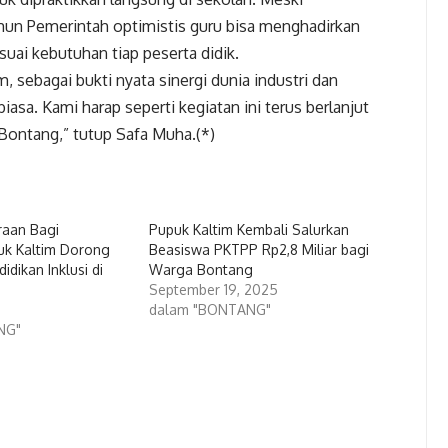
mun Pemerintah optimistis guru bisa menghadirkan
uai kebutuhan tiap peserta didik.
 sebagai bukti nyata sinergi dunia industri dan
asa. Kami harap seperti kegiatan ini terus berlanjut
Bontang,” tutup Safa Muha.(*)
raan Bagi
Pupuk Kaltim Kembali Salurkan
puk Kaltim Dorong
Beasiswa PKTPP Rp2,8 Miliar bagi
dikan Inklusi di
Warga Bontang
September 19, 2025
dalam "BONTANG"
NG"