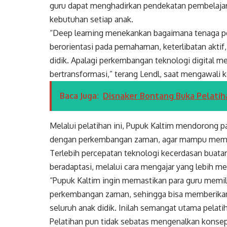
guru dapat menghadirkan pendekatan pembelajaran
kebutuhan setiap anak.
“Deep learning menekankan bagaimana tenaga p
berorientasi pada pemahaman, keterlibatan aktif, 
didik. Apalagi perkembangan teknologi digital m
bertransformasi,” terang Lendl, saat mengawali 
Baca Juga:
Disnaker Bontang Buka Pelatih
Melalui pelatihan ini, Pupuk Kaltim mendorong p
dengan perkembangan zaman, agar mampu member
Terlebih percepatan teknologi kecerdasan buata
beradaptasi, melalui cara mengajar yang lebih m
“Pupuk Kaltim ingin memastikan para guru memil
perkembangan zaman, sehingga bisa memberikan 
seluruh anak didik. Inilah semangat utama pelatih
Pelatihan pun tidak sebatas mengenalkan konsep d