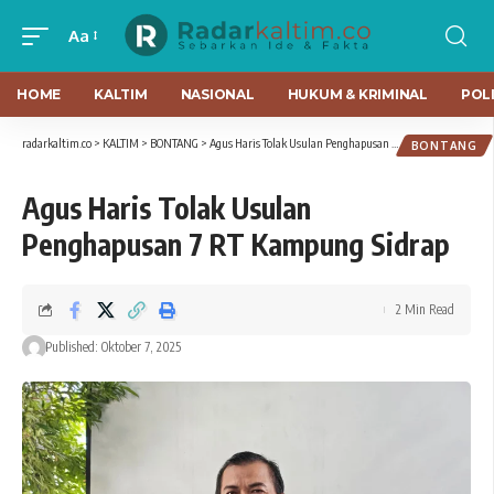
Aa
HOME
KALTIM
NASIONAL
HUKUM & KRIMINAL
POLI
radarkaltim.co
>
KALTIM
>
BONTANG
>
Agus Haris Tolak Usulan Penghapusan 7 RT Kampung Sidrap
BONTANG
Agus Haris Tolak Usulan
Penghapusan 7 RT Kampung Sidrap
2 Min Read
Published: Oktober 7, 2025