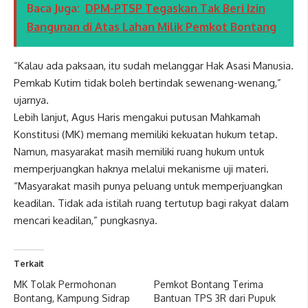
Baca Juga:
DPM-PTSP Tegaskan Tak Beri Izin
Bangunan di Atas Lahan Milik Pemkot Bontang
“Kalau ada paksaan, itu sudah melanggar Hak Asasi Manusia.
Pemkab Kutim tidak boleh bertindak sewenang-wenang,”
ujarnya.
Lebih lanjut, Agus Haris mengakui putusan Mahkamah
Konstitusi (MK) memang memiliki kekuatan hukum tetap.
Namun, masyarakat masih memiliki ruang hukum untuk
memperjuangkan haknya melalui mekanisme uji materi.
“Masyarakat masih punya peluang untuk memperjuangkan
keadilan. Tidak ada istilah ruang tertutup bagi rakyat dalam
mencari keadilan,” pungkasnya.
Terkait
MK Tolak Permohonan
Pemkot Bontang Terima
Bontang, Kampung Sidrap
Bantuan TPS 3R dari Pupuk