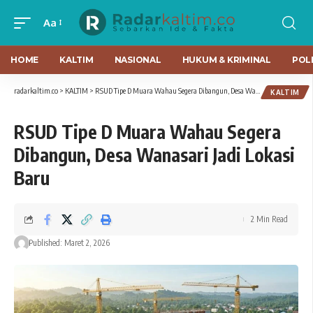
Aa
HOME
KALTIM
NASIONAL
HUKUM & KRIMINAL
POLI
radarkaltim.co
>
KALTIM
>
RSUD Tipe D Muara Wahau Segera Dibangun, Desa Wanasari Jadi Lokasi Baru
KALTIM
RSUD Tipe D Muara Wahau Segera
Dibangun, Desa Wanasari Jadi Lokasi
Baru
2 Min Read
Published: Maret 2, 2026