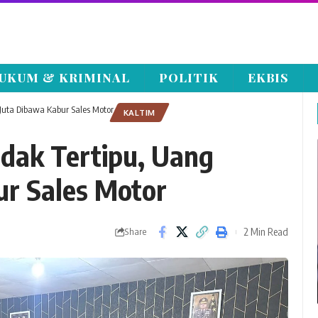
UKUM & KRIMINAL
POLITIK
EKBIS
uta Dibawa Kabur Sales Motor
KALTIM
dak Tertipu, Uang
ur Sales Motor
2 Min Read
Share