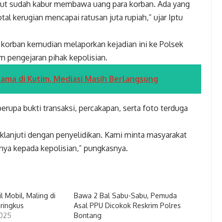
ebut sudah kabur membawa uang para korban. Ada yang
al kerugian mencapai ratusan juta rupiah,” ujar Iptu
a korban kemudian melaporkan kejadian ini ke Polsek
m pengejaran pihak kepolisian.
Pama di Kutim, Mediasi Masih Berlangsung
erupa bukti transaksi, percakapan, serta foto terduga
klanjuti dengan penyelidikan. Kami minta masyarakat
ya kepada kepolisian,” pungkasnya.
 Mobil, Maling di
Bawa 2 Bal Sabu-Sabu, Pemuda
ringkus
Asal PPU Dicokok Reskrim Polres
2025
Bontang