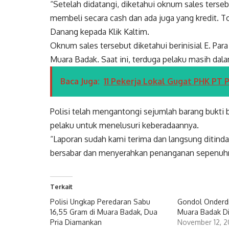
“Setelah didatangi, diketahui oknum sales ters
membeli secara cash dan ada juga yang kredit. Tot
Danang kepada Klik Kaltim.
Oknum sales tersebut diketahui berinisial E. Par
Muara Badak. Saat ini, terduga pelaku masih dala
Baca Juga:
11 Pekerja Lokal Gugat PHK PT 
Polisi telah mengantongi sejumlah barang bukti b
pelaku untuk menelusuri keberadaannya.
“Laporan sudah kami terima dan langsung ditinda
bersabar dan menyerahkan penanganan sepenuhn
Terkait
Polisi Ungkap Peredaran Sabu
Gondol Onderdil
16,55 Gram di Muara Badak, Dua
Muara Badak Di
Pria Diamankan
November 12, 