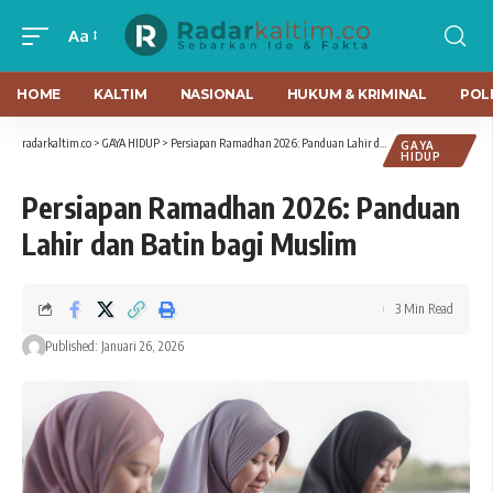
Aa
HOME
KALTIM
NASIONAL
HUKUM & KRIMINAL
POLI
radarkaltim.co
>
GAYA HIDUP
>
Persiapan Ramadhan 2026: Panduan Lahir dan Batin bagi Muslim
GAYA
HIDUP
Persiapan Ramadhan 2026: Panduan
Lahir dan Batin bagi Muslim
3 Min Read
Published: Januari 26, 2026