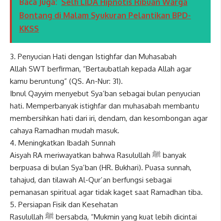
Baca Juga:
Selfi LIDA Hipnotis Ribuan Warga
Bontang di Malam Syukuran Pelantikan BPD-
KKSS
3. Penyucian Hati dengan Istighfar dan Muhasabah
Allah SWT berfirman, “Bertaubatlah kepada Allah agar
kamu beruntung” (QS. An-Nur: 31).
Ibnul Qayyim menyebut Sya’ban sebagai bulan penyucian
hati. Memperbanyak istighfar dan muhasabah membantu
membersihkan hati dari iri, dendam, dan kesombongan agar
cahaya Ramadhan mudah masuk.
4. Meningkatkan Ibadah Sunnah
Aisyah RA meriwayatkan bahwa Rasulullah ﷺ banyak
berpuasa di bulan Sya’ban (HR. Bukhari). Puasa sunnah,
tahajud, dan tilawah Al-Qur’an berfungsi sebagai
pemanasan spiritual agar tidak kaget saat Ramadhan tiba.
5. Persiapan Fisik dan Kesehatan
Rasulullah ﷺ bersabda, “Mukmin yang kuat lebih dicintai