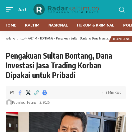
Aa
HOME
KALTIM
NASIONAL
HUKUM & KRIMINAL
POLI
radarkaltim.co
>
KALTIM
>
BONTANG
>
Pengakuan Sultan Bontang, Dana Investasi Jasa Trading Korban Dipakai untuk Pribadi
BONTANG
Pengakuan Sultan Bontang, Dana
Investasi Jasa Trading Korban
Dipakai untuk Pribadi
2 Min Read
Published: Februari 3, 2026