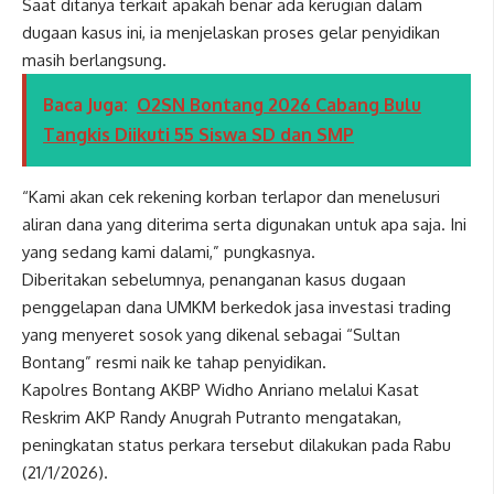
Saat ditanya terkait apakah benar ada kerugian dalam
dugaan kasus ini, ia menjelaskan proses gelar penyidikan
masih berlangsung.
Baca Juga:
O2SN Bontang 2026 Cabang Bulu
Tangkis Diikuti 55 Siswa SD dan SMP
“Kami akan cek rekening korban terlapor dan menelusuri
aliran dana yang diterima serta digunakan untuk apa saja. Ini
yang sedang kami dalami,” pungkasnya.
Diberitakan sebelumnya, penanganan kasus dugaan
penggelapan dana UMKM berkedok jasa investasi trading
yang menyeret sosok yang dikenal sebagai “Sultan
Bontang” resmi naik ke tahap penyidikan.
Kapolres Bontang AKBP Widho Anriano melalui Kasat
Reskrim AKP Randy Anugrah Putranto mengatakan,
peningkatan status perkara tersebut dilakukan pada Rabu
(21/1/2026).