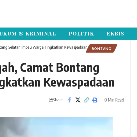
UKUM & KRIMINAL
POLITIK
EKBIS
ntang Selatan Imbau Warga Tingkatkan Kewaspadaan
BONTANG
gah, Camat Bontang
ngkatkan Kewaspadaan
0 Min Read
Share