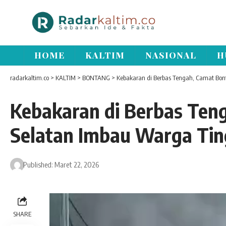
HOME
KALTIM
NASIONAL
H
radarkaltim.co
>
KALTIM
>
BONTANG
>
Kebakaran di Berbas Tengah, Camat Bo
Kebakaran di Berbas Ten
Selatan Imbau Warga Ti
Published: Maret 22, 2026
Pemutar
Video
SHARE