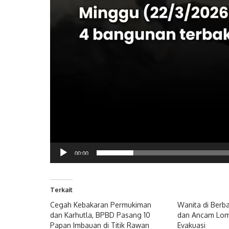
00:00
Terkait
Cegah Kebakaran Permukiman
Wanita di Berb
dan Karhutla, BPBD Pasang 10
dan Ancam Lom
Papan Imbauan di Titik Rawan
Evakuasi