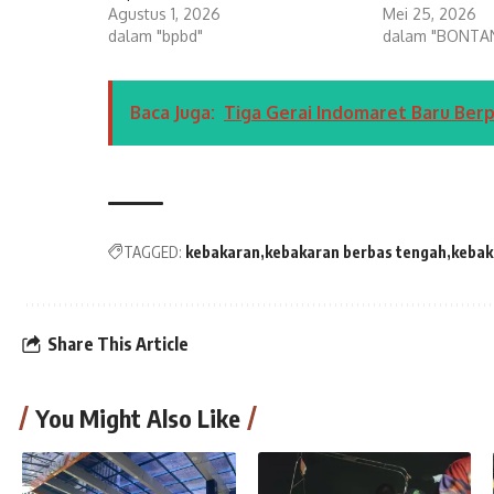
Agustus 1, 2026
Mei 25, 2026
dalam "bpbd"
dalam "BONTA
Baca Juga:
Tiga Gerai Indomaret Baru Ber
TAGGED:
kebakaran
kebakaran berbas tengah
kebak
Share This Article
You Might Also Like