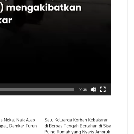
00:38
as Nekat Naik Atap
Satu Keluarga Korban Kebakaran
pat, Damkar Turun
di Berbas Tengah Bertahan di Sisa
Puing Rumah yang Nyaris Ambruk