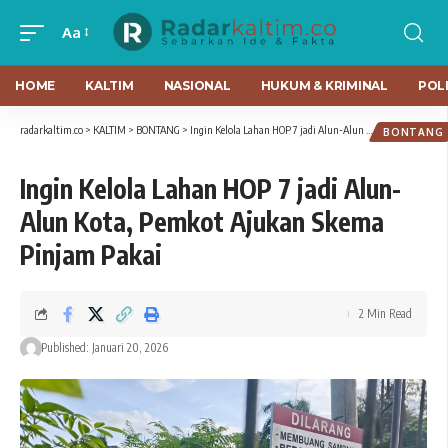
Aa
HOME
KALTIM
NASIONAL
HUKUM & KRIMINAL
POLI
radarkaltim.co
>
KALTIM
>
BONTANG
>
Ingin Kelola Lahan HOP 7 jadi Alun-Alun Kota, Pemkot Ajukan Skema Pinjam Pakai
BONTANG
Ingin Kelola Lahan HOP 7 jadi Alun-
Alun Kota, Pemkot Ajukan Skema
Pinjam Pakai
2 Min Read
Published: Januari 20, 2026