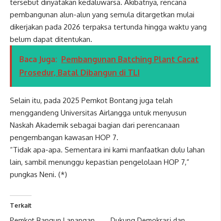
tersebut dinyatakan kedaluwarsa. Akibatnya, rencana
pembangunan alun-alun yang semula ditargetkan mulai
dikerjakan pada 2026 terpaksa tertunda hingga waktu yang
belum dapat ditentukan.
Baca Juga:
Pembangunan Batching Plant Cacat
Prosedur, Batal Dibangun di TLI
Selain itu, pada 2025 Pemkot Bontang juga telah
menggandeng Universitas Airlangga untuk menyusun
Naskah Akademik sebagai bagian dari perencanaan
pengembangan kawasan HOP 7.
“Tidak apa-apa. Sementara ini kami manfaatkan dulu lahan
lain, sambil menunggu kepastian pengelolaan HOP 7,”
pungkas Neni. (*)
Terkait
Pemkot Bangun Lapangan
Dukung Demokrasi dan