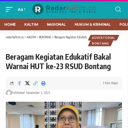
Aa
HOME
KALTIM
NASIONAL
HUKUM & KRIMINAL
POLI
radarkaltim.co
>
KALTIM
>
BONTANG
>
Beragam Kegiatan Edukatif Bakal Warnai HUT ke-23 RSUD Bontang
ADVERTORIAL
BONTANG
Beragam Kegiatan Edukatif Bakal
Warnai HUT ke-23 RSUD Bontang
1 Min Read
Published: November 3, 2025