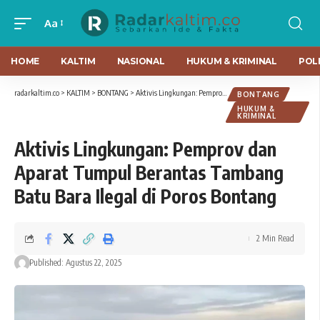
Aa
HOME
KALTIM
NASIONAL
HUKUM & KRIMINAL
POLI
radarkaltim.co
>
KALTIM
>
BONTANG
>
Aktivis Lingkungan: Pemprov dan Aparat Tumpul Berantas Tambang Batu Bara Ilegal di Poros Bontang
BONTANG
HUKUM &
KRIMINAL
Aktivis Lingkungan: Pemprov dan
Aparat Tumpul Berantas Tambang
Batu Bara Ilegal di Poros Bontang
2 Min Read
Published: Agustus 22, 2025