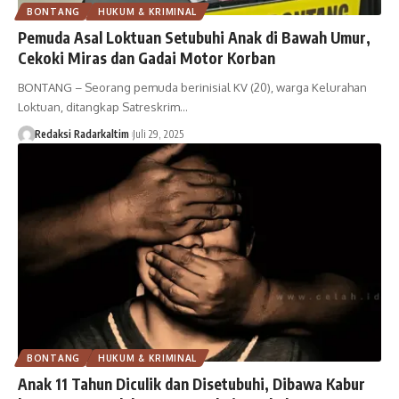
BONTANG
HUKUM & KRIMINAL
Pemuda Asal Loktuan Setubuhi Anak di Bawah Umur,
Cekoki Miras dan Gadai Motor Korban
BONTANG – Seorang pemuda berinisial KV (20), warga Kelurahan
Loktuan, ditangkap Satreskrim…
Redaksi Radarkaltim
Juli 29, 2025
BONTANG
HUKUM & KRIMINAL
Anak 11 Tahun Diculik dan Disetubuhi, Dibawa Kabur