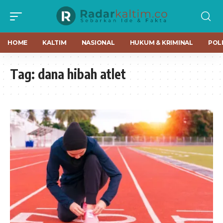
HOME
KALTIM
NASIONAL
HUKUM & KRIMINAL
POLI
Tag:
dana hibah atlet