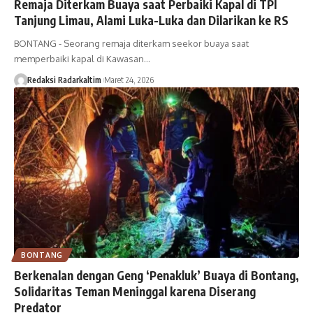
Remaja Diterkam Buaya saat Perbaiki Kapal di TPI
Tanjung Limau, Alami Luka-Luka dan Dilarikan ke RS
BONTANG - Seorang remaja diterkam seekor buaya saat
memperbaiki kapal di Kawasan…
Redaksi Radarkaltim
Maret 24, 2026
BONTANG
Berkenalan dengan Geng ‘Penakluk’ Buaya di Bontang,
Solidaritas Teman Meninggal karena Diserang
Predator