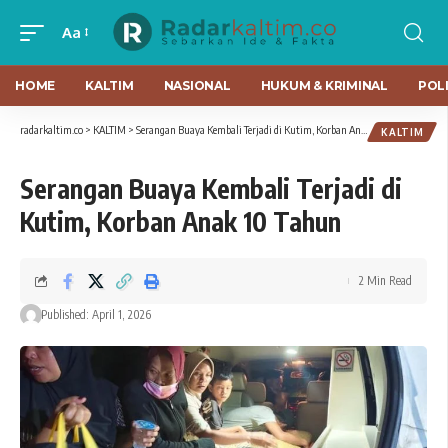
Aa
HOME
KALTIM
NASIONAL
HUKUM & KRIMINAL
POLI
radarkaltim.co
>
KALTIM
>
Serangan Buaya Kembali Terjadi di Kutim, Korban Anak 10 Tahun
KALTIM
Serangan Buaya Kembali Terjadi di
Kutim, Korban Anak 10 Tahun
2 Min Read
Published: April 1, 2026